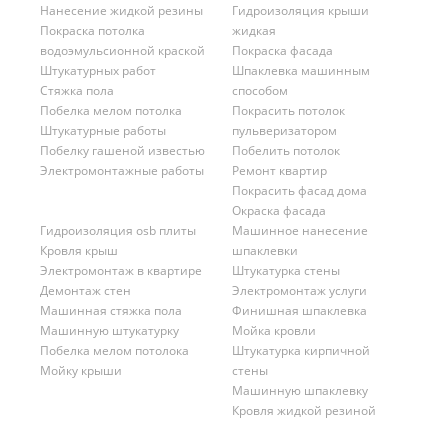
Нанесение жидкой резины
Гидроизоляция крыши
Покраска потолка
жидкая
водоэмульсионной краской
Покраска фасада
Штукатурных работ
Шпаклевка машинным
Стяжка пола
способом
Побелка мелом потолка
Покрасить потолок
Штукатурные работы
пульверизатором
Побелку гашеной известью
Побелить потолок
Электромонтажные работы
Ремонт квартир
Покрасить фасад дома
Окраска фасада
Гидроизоляция osb плиты
Машинное нанесение
Кровля крыш
шпаклевки
Электромонтаж в квартире
Штукатурка стены
Демонтаж стен
Электромонтаж услуги
Машинная стяжка пола
Финишная шпаклевка
Машинную штукатурку
Мойка кровли
Побелка мелом потолока
Штукатурка кирпичной
Мойку крыши
стены
Машинную шпаклевку
Кровля жидкой резиной