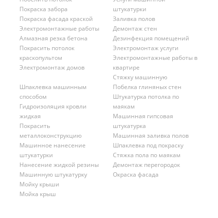
Покраска забора
штукатурки
Покраска фасада краской
Заливка полов
Электромонтажные работы
Демонтаж стен
Алмазная резка бетона
Дезинфекция помещений
Покрасить потолок
Электромонтаж услуги
краскопультом
Электромонтажные работы в
Электромонтаж домов
квартире
Стяжку машинную
Шпаклевка машинным
Побелка глиняных стен
способом
Штукатурка потолка по
Гидроизоляция кровли
маякам
жидкая
Машинная гипсовая
Покрасить
штукатурка
металлоконструкцию
Машинная заливка полов
Машинное нанесение
Шпаклевка под покраску
штукатурки
Стяжка пола по маякам
Нанесение жидкой резины
Демонтаж перегородок
Машинную штукатурку
Окраска фасада
Мойку крыши
Мойка крыш