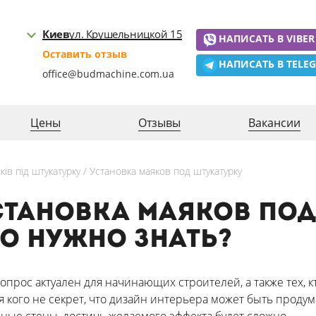
Киев
ул. Крушельницкой 15
НАПИСАТЬ В VIBER
Оставить отзыв
НАПИСАТЬ В TELE
office@budmachine.com.ua
Цены
Отзывы
Вакансии
ків під штукатурку / Установка маяков под штукатурку
становка маяков под
то нужно знать?
вопрос актуален для начинающих строителей, а также тех, 
я кого не секрет, что дизайн интерьера может быть прод