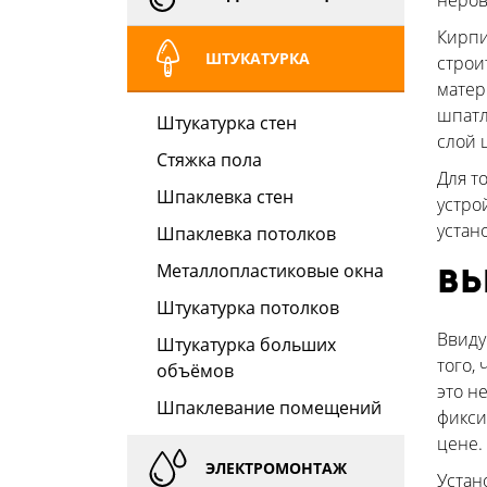
неров
Кирпи
ШТУКАТУРКА
строи
матер
шпатл
Штукатурка стен
слой 
Стяжка пола
Для т
Шпаклевка стен
устро
устан
Шпаклевка потолков
Металлопластиковые окна
Вы
Штукатурка потолков
Ввиду
Штукатурка больших
того,
объёмов
это н
Шпаклевание помещений
фикси
цене.
ЭЛЕКТРОМОНТАЖ
Устан