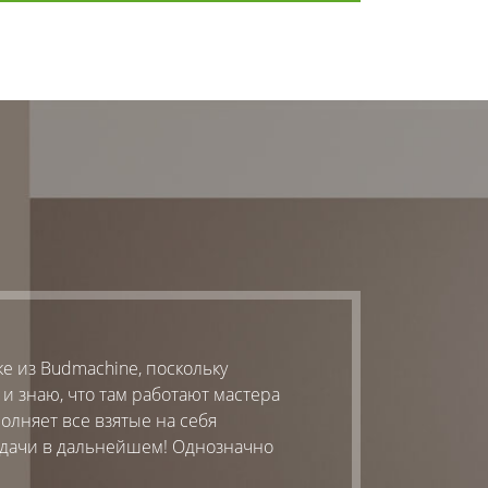
е из Budmachine, поскольку
Что понравилось в
 знаю, что там работают мастера
подготовить поме
полняет все взятые на себя
 удачи в дальнейшем! Однозначно