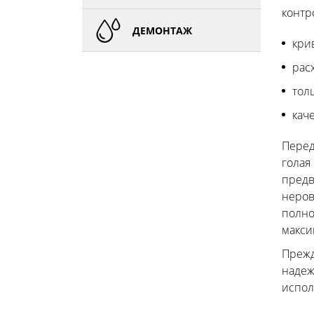
контр
ДЕМОНТАЖ
кри
рас
тол
кач
Перед
голая
предв
неров
полно
макси
Прежд
надеж
испол