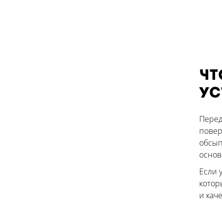
Чт
ус
Перед
повер
обсып
основ
Если 
котор
и кач