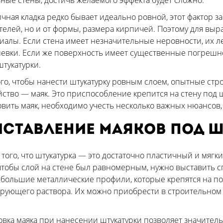
ные стены, достичь желаемого эффекта будет сложно.
чная кладка редко бывает идеально ровной, этот фактор з
телей, но и от формы, размера кирпичей. Поэтому для вы
иалы. Если стена имеет незначительные неровности, их 
евки. Если же поверхность имеет существенные погрешно
штукатурки.
ого, чтобы нанести штукатурку ровным слоем, опытные ст
йство — маяк. Это приспособление крепится на стену под ш
овить маяк, необходимо учесть несколько важных нюансов,
ставление маяков под ш
 того, что штукатурка — это достаточно пластичный и мягк
 чтобы слой на стене был равномерным, нужно выставить с
ебольшие металлические профили, которые крепятся на п
рующего раствора. Их можно приобрести в строительном 
овка маяка при нанесении штукатурки позволяет значитель