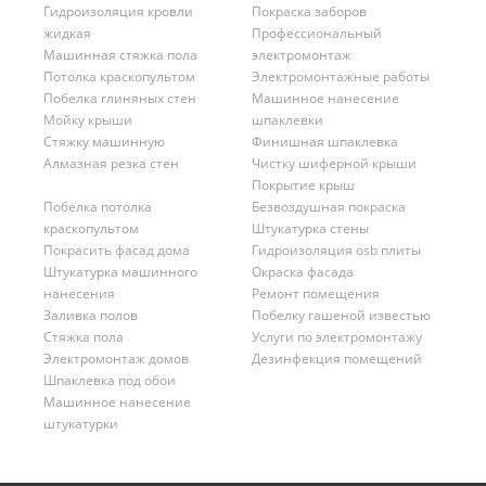
Гидроизоляция кровли
Покраска заборов
жидкая
Профессиональный
Машинная стяжка пола
электромонтаж
Потолка краскопультом
Электромонтажные работы
Побелка глиняных стен
Машинное нанесение
Мойку крыши
шпаклевки
Стяжку машинную
Финишная шпаклевка
Алмазная резка стен
Чистку шиферной крыши
Покрытие крыш
Побелка потолка
Безвоздушная покраска
краскопультом
Штукатурка стены
Покрасить фасад дома
Гидроизоляция osb плиты
Штукатурка машинного
Окраска фасада
нанесения
Ремонт помещения
Заливка полов
Побелку гашеной известью
Стяжка пола
Услуги по электромонтажу
Электромонтаж домов
Дезинфекция помещений
Шпаклевка под обои
Машинное нанесение
штукатурки